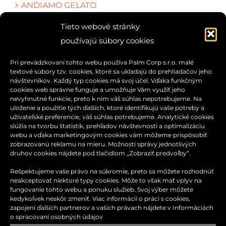
ANDIAMO GELATO
Tieto webové stránky
používajú súbory cookies
Pri prevádzkovaní tohto webu používa Palm Corp s.r.o. malé
textové súbory tzv. cookies, ktoré sa ukladajú do prehliadačov jeho
návštevníkov. Každý typ cookies má svoj účel. Vďaka funkčným
cookies web správne funguje a umožňuje Vám využiť jeho
nevyhnutné funkcie, preto k nim váš súhlas nepotrebujeme. Na
uloženie a použitie tých ďalších, ktoré identifikujú vaše potreby a
užívateľské preferencie, váš súhlas potrebujeme. Analytické cookies
slúžia na tvorbu štatistík, prehľadov návštevnosti a optimalizáciu
webu a vďaka marketingovým cookies vám môžeme prispôsobiť
zobrazovanú reklamu na mieru. Možnosti správy jednotlivých
druhov cookies nájdete pod tlačidlom „Zobraziť predvoľby“.
Rešpektujeme vaše právo na súkromie, preto sa môžete rozhodnúť
neakceptovať niektoré typy cookies. Môže to však mať vplyv na
fungovanie tohto webu a ponuku služieb. Svoj výber môžete
kedykoľvek neskôr zmeniť. Viac informácií o práci s cookies,
KONTAKT
zapojení ďalších partnerov a vašich právach nájdete v
Informáciách
o spracovaní osobných údajov